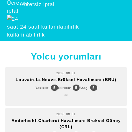
Ücretsiz iptal
24 saat kullanılabilirlik
Yolcu yorumları
2026-08-01
Louvain-la-Neuve-Brüksel Havalimanı (BRU)
5
5
5
Dakiklik:
Sürücü:
Araç:
""
2026-08-01
Anderlecht-Charleroi Havalimanı Brüksel Güney
(CRL)