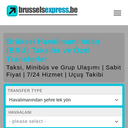
Brüksel Havalimanı'ndan
(BRU) Taksiler ve Özel
Transferler
Taksi, Minibüs ve Grup Ulaşımı | Sabit
Fiyat | 7/24 Hizmet | Uçuş Takibi
TRANSFER TYPE
HAVAALANI
- please select -