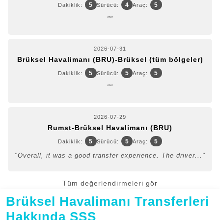
5
4
5
Dakiklik:
Sürücü:
Araç:
""
2026-07-31
Brüksel Havalimanı (BRU)-Brüksel (tüm bölgeler)
5
5
5
Dakiklik:
Sürücü:
Araç:
""
2026-07-29
Rumst-Brüksel Havalimanı (BRU)
5
5
5
Dakiklik:
Sürücü:
Araç:
"Overall, it was a good transfer experience. The driver..."
Tüm değerlendirmeleri gör
Brüksel Havalimanı Transferleri
Hakkında SSS