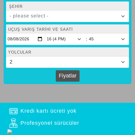
ŞEHIR
- please select -
UÇUŞ VARIŞ TARIHI VE SAATI
:
YOLCULAR
Fiyatlar
Kredi kartı ücreti yok
Profesyonel sürücüler