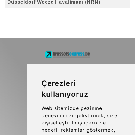
Düsseldorf Weeze Havalimanı (NRN)
Kraken Travel Ltd.
www.uptransfers.com
Çerezleri
Office 1, 91 Market Street
Hoylake, CH47 5AA, UK
kullanıyoruz
Company number: 07800530
Web sitemizde gezinme
© 2026 Kraken Travel Ltd.
deneyiminizi geliştirmek, size
kişiselleştirilmiş içerik ve
More
hedefli reklamlar göstermek,